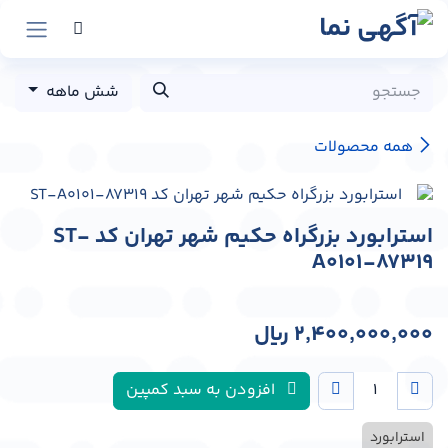
رش به محتوا
شش ماهه
همه محصولات
استرابورد بزرگراه حکیم شهر تهران کد ST-
A0101-87319
2,400,000,000
﷼
افزودن به سبد کمپین
استرابورد