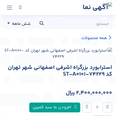
رش به محتوا
شش ماهه
همه محصولات
استرابورد بزرگراه اشرفی اصفهانی شهر تهران
کد ST-A0101-74229
2,400,000,000
﷼
افزودن به سبد کمپین