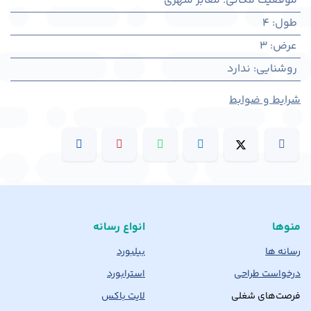
موقعیت مکانی
:
معابر شهری
طول
:
4
عرض
:
3
روشنایی
:
ندارد
شرایط و ضوابط
منوها
انواع رسانه
رسانه ها
بیلبورد
درخواست طراحی
استرابورد
فرصت‌های شغلی
لایت باکس