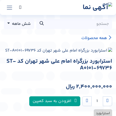
رش به محتوا
شش ماهه
همه محصولات
استرابورد بزرگراه امام علی شهر تهران کد ST-
A0101-69736
2,400,000,000
﷼
افزودن به سبد کمپین
استرابورد