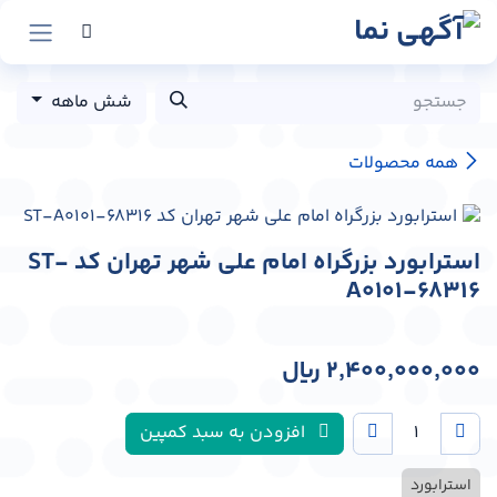
رش به محتوا
شش ماهه
همه محصولات
استرابورد بزرگراه امام علی شهر تهران کد ST-
A0101-68316
2,400,000,000
﷼
افزودن به سبد کمپین
استرابورد