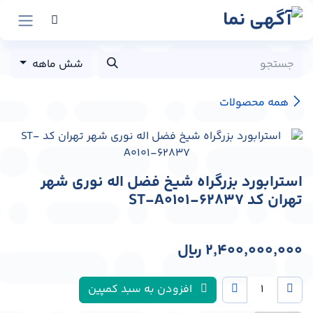
رش به محتوا
شش ماهه
همه محصولات
استرابورد بزرگراه شیخ فضل اله نوری شهر
تهران کد ST-A0101-62837
2,400,000,000
﷼
افزودن به سبد کمپین