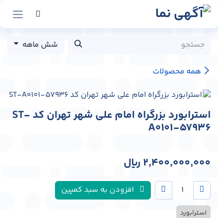
رش به محتوا
شش ماهه
همه محصولات
استرابورد بزرگراه امام علی شهر تهران کد ST-
A0101-57936
2,400,000,000
﷼
افزودن به سبد کمپین
استرابورد