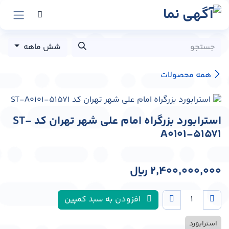
رش به محتوا
شش ماهه
همه محصولات
استرابورد بزرگراه امام علی شهر تهران کد ST-
A0101-51571
2,400,000,000
﷼
افزودن به سبد کمپین
استرابورد