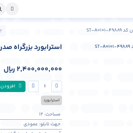
خواست طراحی
راهنما
درباره ما
تماس با ما
ST-A010
استرابورد بزرگراه صدر شهر تهر
2,400,000,000
﷼
افزودن 
استرابورد
مساحت
:
12
جهت تابلو
:
عمودی