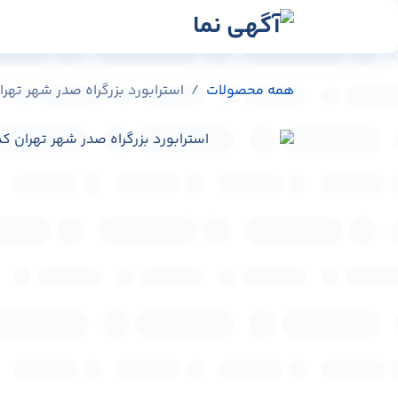
رش به محتوا
رسانه‌ها
وبلاگ
در
همه محصولات
استرابورد بزرگراه صدر شهر تهران کد 1-49889