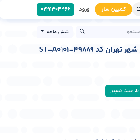
کمپین سا​​ز
ورود
0219​1304466
شش ماهه
ان کد ST-A0101-49889
به سبد کمپین