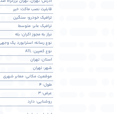
آدرس
:
تهران، تهران بزرگراه ص
قابلیت نصب ماکت
:
خیر
ترافیک خودرو
:
سنگین
ترافیک عابر
:
متوسط
نیاز به مجوز اکران
:
بله
نوع رسانه
:
استرابورد یک وجهی
نوع کمپین
:
ATL
استان
:
تهران
شهر
:
تهران
موقعیت مکانی
:
معابر شهری
طول
:
4
عرض
:
3
روشنایی
:
دارد