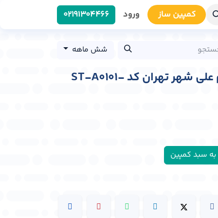
کمپین سا​​ز
ورود
0219​1304466
شش ماهه
استرابورد بزرگراه امام علی شهر تهران کد ST-A0101-
به سبد کمپین