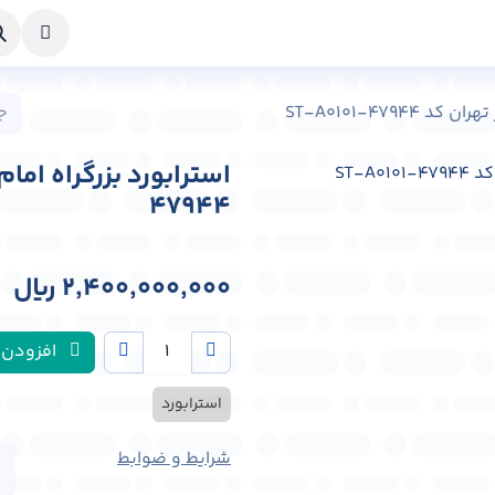
خواست طراحی
راهنما
درباره ما
تماس با ما
ST-A0101-4794
47944
2,400,000,000
﷼
افزودن 
استرابورد
شرایط و ضوابط