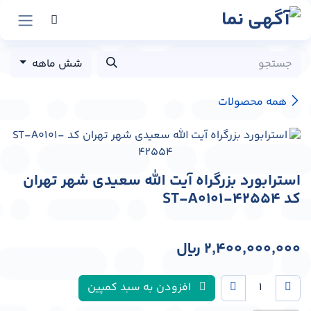
رش به محتوا
شش ماهه
همه محصولات
استرابورد بزرگراه آیت الله سعیدی شهر تهران
کد ST-A0101-42554
2,400,000,000
﷼
افزودن به سبد کمپین