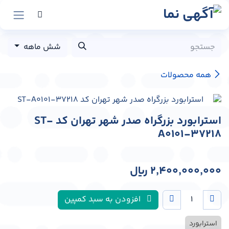
رش به محتوا
شش ماهه
همه محصولات
استرابورد بزرگراه صدر شهر تهران کد ST-
A0101-37218
2,400,000,000
﷼
افزودن به سبد کمپین
استرابورد