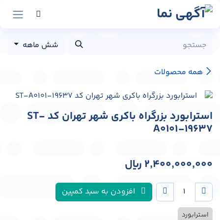
رش به محتوا
شش ماهه
همه محصولات
استرابورد بزرگراه باکری شهر تهران کد ST-
A0101-19637
2,400,000,000
﷼
افزودن به سبد کمپین
استرابورد