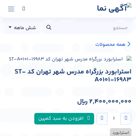
رش به محتوا
شش ماهه
همه محصولات
استرابورد بزرگراه مدرس شهر تهران کد ST-
A0101-16983
2,400,000,000
﷼
افزودن به سبد کمپین
استرابورد