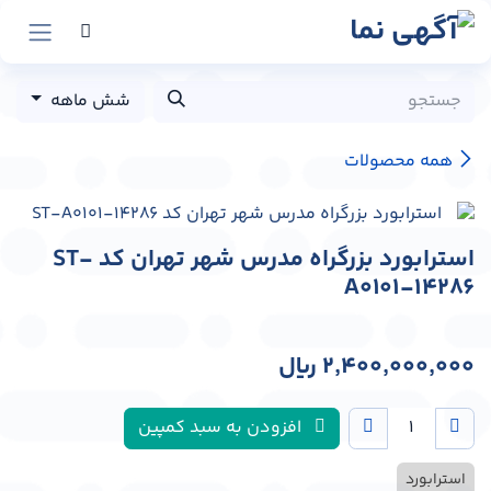
رش به محتوا
شش ماهه
همه محصولات
استرابورد بزرگراه مدرس شهر تهران کد ST-
A0101-14286
2,400,000,000
﷼
افزودن به سبد کمپین
استرابورد