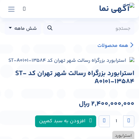
رش به محتوا
شش ماهه
همه محصولات
استرابورد بزرگراه رسالت شهر تهران کد ST-
A0101-13584
2,400,000,000
﷼
افزودن به سبد کمپین
استرابورد