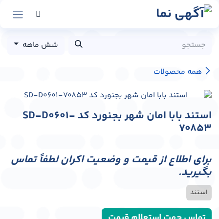
رش به محتوا
شش ماهه
همه محصولات
استند بابا امان شهر بجنورد کد SD-D0601-
70853
برای اطلاع از قیمت و وضعیت اکران لطفاً تماس
بگیرید.
استند
تماس جهت استعلام قیمت