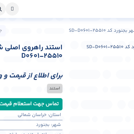
خواست طراحی
راهنما
درباره ما
تماس با ما
د SD-D0601-25510
D0601-25510
برای اطلاع از قیمت و 
استند
تماس جهت استعلام قیمت
استان
:
خراسان شمالی
شهر
:
بجنورد