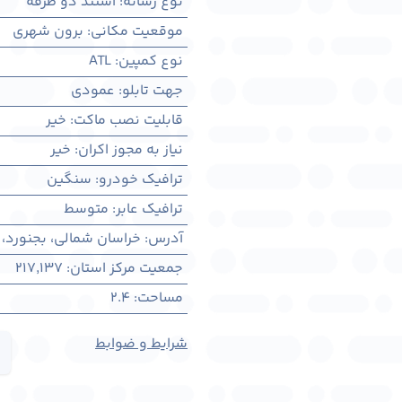
نوع رسانه
:
استند دو طرفه
موقعیت مکانی
:
برون شهری
نوع کمپین
:
ATL
جهت تابلو
:
عمودی
قابلیت نصب ماکت
:
خیر
نیاز به مجوز اکران
:
خیر
ترافیک خودرو
:
سنگین
ترافیک عابر
:
متوسط
آدرس
:
خراسان شمالی، بجنورد،
جمعیت مرکز استان
:
217,137
مساحت
:
2.4
شرایط و ضوابط