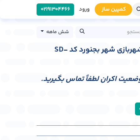
کمپین سا​​ز
ورود
0219​1304466
شش ماهه
استند راهروی اصلی شهربازی شهر بجنورد کد SD-
وضعیت اکران لطفاً تماس بگیرید.