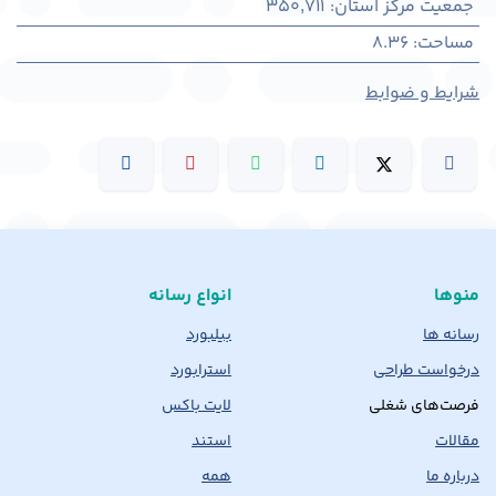
جمعیت مرکز استان
:
350,711
مساحت
:
8.36
شرایط و ضوابط
منوها
انواع رسانه
رسانه ها
بیلبورد
درخواست طراحی
استرابورد
فرصت‌های شغلی
لایت باکس
مقالات
استند
درباره ما
همه