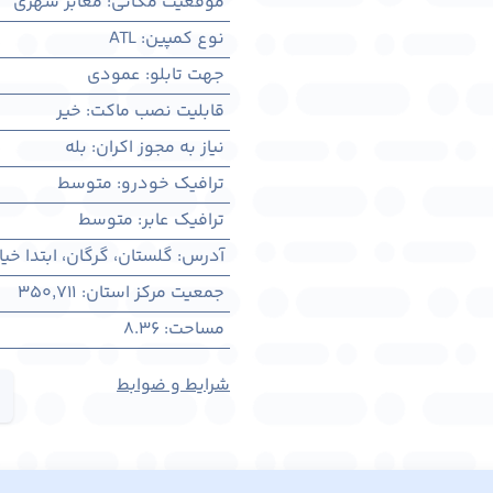
موقعیت مکانی
:
معابر شهری
نوع کمپین
:
ATL
جهت تابلو
:
عمودی
قابلیت نصب ماکت
:
خیر
نیاز به مجوز اکران
:
بله
ترافیک خودرو
:
متوسط
ترافیک عابر
:
متوسط
آدرس
:
گلستان، گرگان، ابتدا خیا
جمعیت مرکز استان
:
350,711
مساحت
:
8.36
شرایط و ضوابط