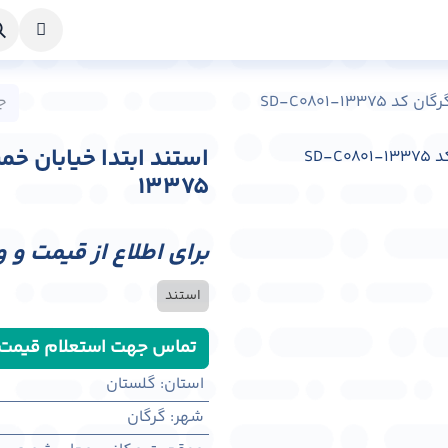
خواست طراحی
راهنما
درباره ما
تماس با ما
SD-C0801-13
13375
برای اطلاع از قیمت و 
استند
تماس جهت استعلام قیمت
استان
:
گلستان
شهر
:
گرگان