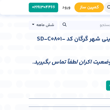
کمپین سا​​ز
ورود
0219​1304466
شش ماهه
استند ابتدا خیابان خمینی شهر گرگان کد SD-C0801-
وضعیت اکران لطفاً تماس بگیرید.