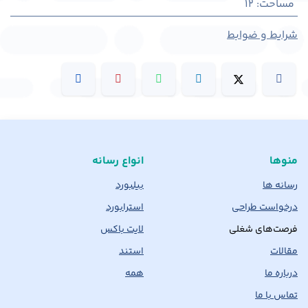
مساحت
:
12
شرایط و ضوابط
منوها
انواع رسانه
رسانه ها
بیلبورد
درخواست طراحی
استرابورد
فرصت‌های شغلی
لایت باکس
مقالات
استند
درباره ما
همه
تماس با ما