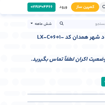
کمپین سا​​ز
ورود
0219​1304466
شش ماهه
لایت باکس میدان جهاد شهر همدان کد LX-C0601-
وضعیت اکران لطفاً تماس بگیرید.