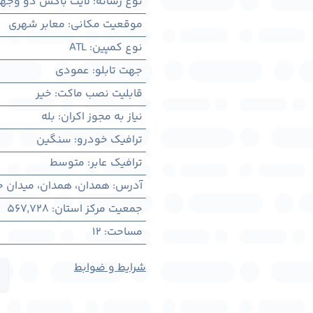
نوع رسانه
:
لایت باکس دو وجه
موقعیت مکانی
:
معابر شهری
نوع کمپین
:
ATL
جهت تابلو
:
عمودی
قابلیت نصب ماکت
:
خیر
نیاز به مجوز اکران
:
بله
ترافیک خودرو
:
سنگین
ترافیک عابر
:
متوسط
آدرس
:
همدان، همدان، میدان جه
جمعیت مرکز استان
:
567,728
مساحت
:
12
شرایط و ضوابط