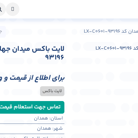
خواست طراحی
راهنما
درباره ما
تماس با ما
LX-C0601-9
93196
برای اطلاع از قیمت و 
لایت باکس
تماس جهت استعلام قیمت
استان
:
همدان
شهر
:
همدان