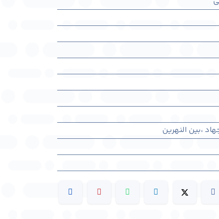
ی
اد ،بین النهرین