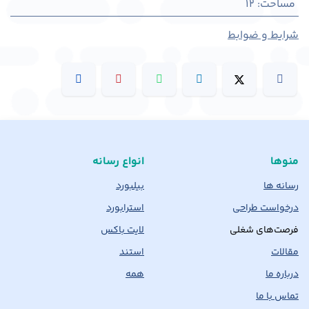
مساحت
:
12
شرایط و ضوابط
منوها
انواع رسانه
رسانه ها
بیلبورد
درخواست طراحی
استرابورد
فرصت‌های شغلی
لایت باکس
مقالات
استند
درباره ما
همه
تماس با ما