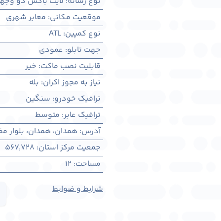
نوع رسانه
:
لایت باکس دو وجه
موقعیت مکانی
:
معابر شهری
نوع کمپین
:
ATL
جهت تابلو
:
عمودی
قابلیت نصب ماکت
:
خیر
نیاز به مجوز اکران
:
بله
ترافیک خودرو
:
سنگین
ترافیک عابر
:
متوسط
آدرس
:
همدان، همدان، بلوار مف
جمعیت مرکز استان
:
567,728
مساحت
:
12
شرایط و ضوابط