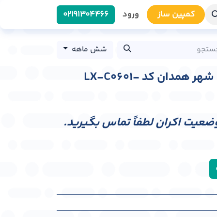
کمپین سا​​ز
ورود
0219​1304466
شش ماهه
لایت باکس بلوار مفتح شهر همدان کد LX-C0601-
وضعیت اکران لطفاً تماس بگیرید.