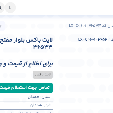
خواست طراحی
راهنما
درباره ما
تماس با ما
LX-C0601-
46543
برای اطلاع از قیمت و 
لایت باکس
تماس جهت استعلام قیمت
استان
:
همدان
شهر
:
همدان