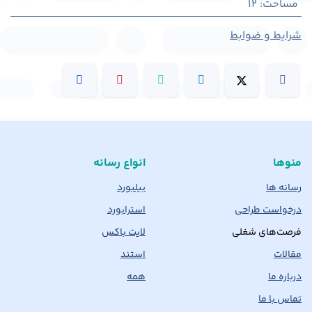
مساحت
:
12
شرایط و ضوابط
منوها
انواع رسانه
رسانه ها
بیلبورد
درخواست طراحی
استرابورد
فرصت‌های شغلی
لایت باکس
مقالات
استند
درباره ما
همه
تماس با ما