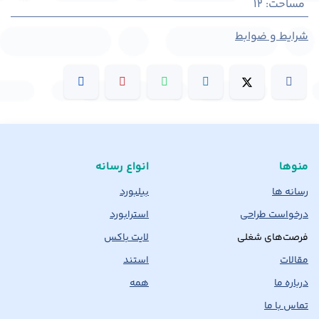
مساحت
:
12
شرایط و ضوابط
منوها
انواع رسانه
رسانه ها
بیلبورد
درخواست طراحی
استرابورد
فرصت‌های شغلی
لایت باکس
مقالات
استند
درباره ما
همه
تماس با ما