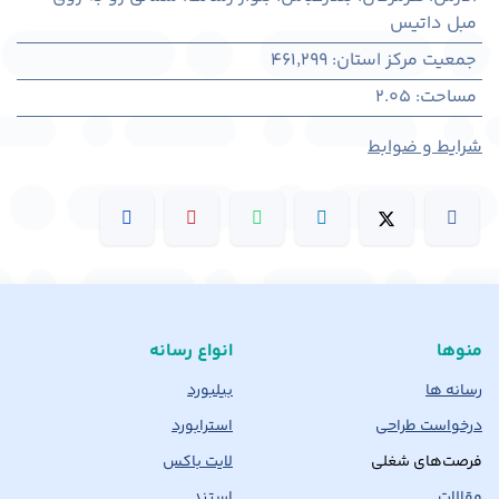
مبل داتیس
جمعیت مرکز استان
:
461,299
مساحت
:
2.05
شرایط و ضوابط
منوها
انواع رسانه
رسانه ها
بیلبورد
درخواست طراحی
استرابورد
فرصت‌های شغلی
لایت باکس
مقالات
استند