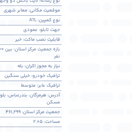
نوع رسانه
:
لایت باکس دو وجه
موقعیت مکانی
:
معابر شهری
نوع کمپین
:
ATL
جهت تابلو
:
عمودی
قابلیت نصب ماکت
:
خیر
بازه جمعیت مرکز استان
:
بین ۳۰۰ هزار تا ۱ میلیون نفر
نفر
نیاز به مجوز اکران
:
بله
ترافیک خودرو
:
خیلی سنگین
ترافیک عابر
:
متوسط
آدرس
:
مسکن
جمعیت مرکز استان
:
461,299
مساحت
:
2.05