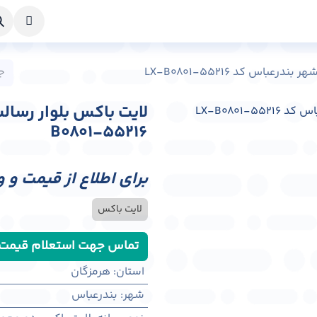
خواست طراحی
راهنما
درباره ما
تماس با ما
باس کد LX-B0801-55216
B0801-55216
برای اطلاع از قیمت و 
لایت باکس
تماس جهت استعلام قیمت
استان
:
هرمزگان
شهر
:
بندرعباس