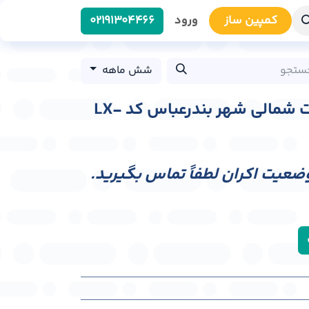
کمپین سا​​ز
ورود
0219​1304466
شش ماهه
لایت باکس بلوار رسالت شمالی شهر بندرعباس کد LX-
وضعیت اکران لطفاً تماس بگیرید.