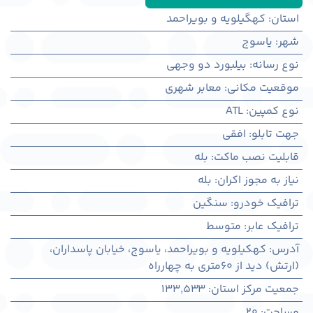
استان
:
کهگیلویه و بویراحمد
شهر
:
ياسوج
نوع رسانه
:
بیلبورد دو وجهی
موقعیت مکانی
:
معابر شهری
نوع کمپین
:
ATL
جهت تابلو
:
افقی
قابلیت نصب ماکت
:
بله
نیاز به مجوز اکران
:
بله
ترافیک خودرو
:
سنگین
ترافیک عابر
:
متوسط
آدرس
:
کهکيلويه و بويراحمد، ياسوج، خیابان پاسداران،
(ارتش) دید از ۶۰متری به چهارراه
جمعیت مرکز استان
:
133,533
مساحت
:
20