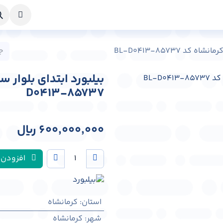
خواست طراحی
راهنما
درباره ما
تماس با ما
د BL-D0413-85737
D0413-85737
600,000,000
﷼
افزودن 
استان
:
کرمانشاه
شهر
:
كرمانشاه