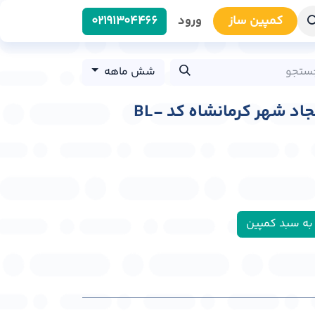
کمپین سا​​ز
ورود
0219​1304466
شش ماهه
بیلبورد ابتدای بلوار سجاد شهر کرمانشاه کد BL-
به سبد کمپین