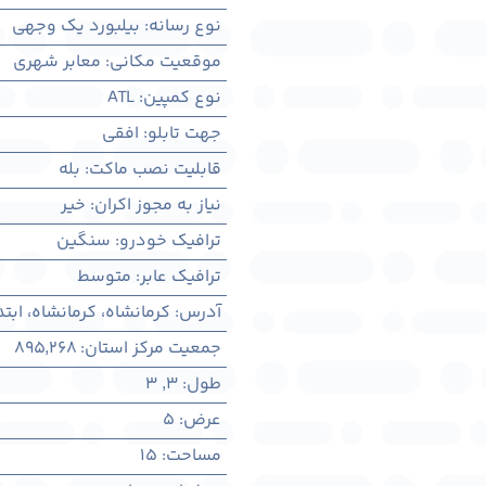
نوع رسانه
:
بیلبورد یک وجهی
موقعیت مکانی
:
معابر شهری
نوع کمپین
:
ATL
جهت تابلو
:
افقی
قابلیت نصب ماکت
:
بله
نیاز به مجوز اکران
:
خیر
ترافیک خودرو
:
سنگین
ترافیک عابر
:
متوسط
آدرس
:
کرمانشاه، كرمانشاه، ابت
جمعیت مرکز استان
:
895,268
طول
:
3
,
3
عرض
:
5
مساحت
:
15