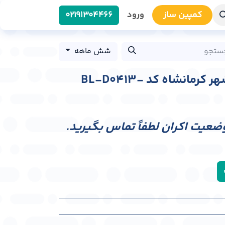
کمپین سا​​ز
ورود
0219​1304466
شش ماهه
بیلبورد میدان آزادی شهر کرمانشاه کد BL-D0413-
وضعیت اکران لطفاً تماس بگیرید.