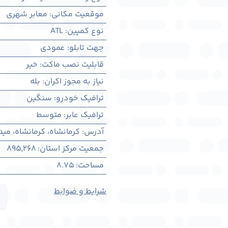
موقعیت مکانی
:
معابر شهری
نوع کمپین
:
ATL
جهت تابلو
:
عمودی
قابلیت نصب ماکت
:
خیر
نیاز به مجوز اکران
:
بله
ترافیک خودرو
:
سنگین
ترافیک عابر
:
متوسط
آدرس
:
کرمانشاه، كرمانشاه، مید
جمعیت مرکز استان
:
895,268
مساحت
:
8.75
شرایط و ضوابط