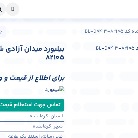
خواست طراحی
راهنما
درباره ما
تماس با ما
BL-D0413-
82105
برای اطلاع از قیمت و 
تماس جهت استعلام قیمت
استان
:
کرمانشاه
شهر
:
كرمانشاه
نوع رسانه
:
استند یک طرفه