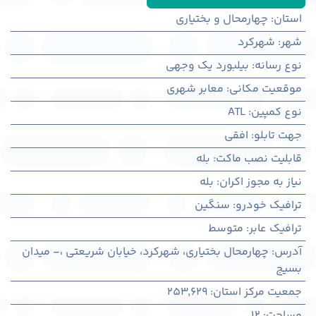
استان
:
چهارمحال و بختیاری
شهر
:
شهركرد
نوع رسانه
:
بیلبورد یک وجهی
موقعیت مکانی
:
معابر شهری
نوع کمپین
:
ATL
جهت تابلو
:
افقی
قابلیت نصب ماکت
:
بله
نیاز به مجوز اکران
:
بله
ترافیک خودرو
:
سنگین
ترافیک عابر
:
متوسط
آدرس
:
چهارمحال بختياری، شهركرد، خیابان شریعتی ،- میدان
بسیج
جمعیت مرکز استان
:
253,629
مساحت
:
12