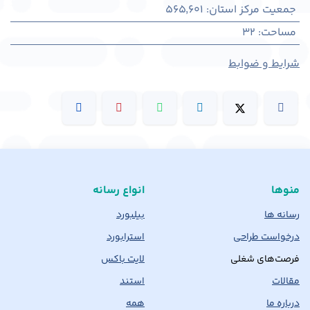
جمعیت مرکز استان
:
565,601
مساحت
:
32
شرایط و ضوابط
منوها
انواع رسانه
رسانه ها
بیلبورد
درخواست طراحی
استرابورد
فرصت‌های شغلی
لایت باکس
مقالات
استند
درباره ما
همه