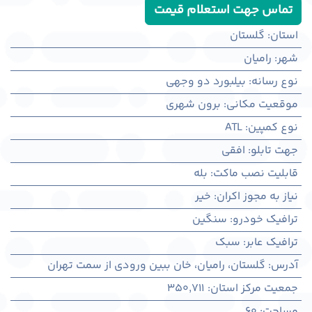
تماس جهت استعلام قیمت
استان
:
گلستان
شهر
:
راميان
نوع رسانه
:
بیلبورد دو وجهی
موقعیت مکانی
:
برون شهری
نوع کمپین
:
ATL
جهت تابلو
:
افقی
قابلیت نصب ماکت
:
بله
نیاز به مجوز اکران
:
خیر
ترافیک خودرو
:
سنگین
ترافیک عابر
:
سبک
آدرس
:
گلستان، راميان، خان ببین ورودی از سمت تهران
جمعیت مرکز استان
:
350,711
مساحت
:
60