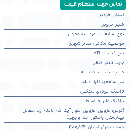
تماس جهت استعلام قیمت
استان
:
قزوین
شهر
:
قزوين
نوع رسانه
:
بیلبورد سه وجهی
موقعیت مکانی
:
معابر شهری
نوع کمپین
:
ATL
جهت تابلو
:
افقی
قابلیت نصب ماکت
:
بله
نیاز به مجوز اکران
:
بله
ترافیک خودرو
:
سنگین
ترافیک عابر
:
متوسط
آدرس
:
قزوين، قزوين، بلوار آیت الله خامنه ای، (مقابل
بیمارستان پاستور-سه وجهی)
جمعیت مرکز استان
:
480,862