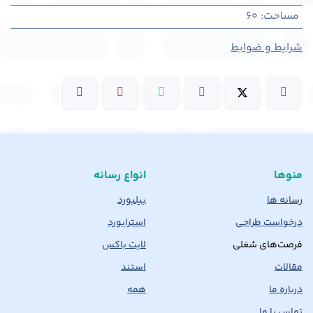
مساحت
:
60
شرایط و ضوابط
منوها
انواع رسانه
رسانه ها
بیلبورد
درخواست طراحی
استرابورد
فرصت‌های شغلی
لایت باکس
مقالات
استند
درباره ما
همه
تماس با ما