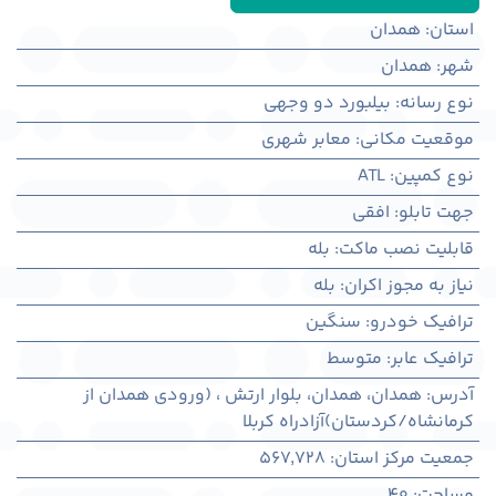
استان
:
همدان
شهر
:
همدان
نوع رسانه
:
بیلبورد دو وجهی
موقعیت مکانی
:
معابر شهری
نوع کمپین
:
ATL
جهت تابلو
:
افقی
قابلیت نصب ماکت
:
بله
نیاز به مجوز اکران
:
بله
ترافیک خودرو
:
سنگین
ترافیک عابر
:
متوسط
آدرس
:
همدان، همدان، بلوار ارتش ، (ورودی همدان از
کرمانشاه/کردستان)آزادراه کربلا
جمعیت مرکز استان
:
567,728
مساحت
:
40