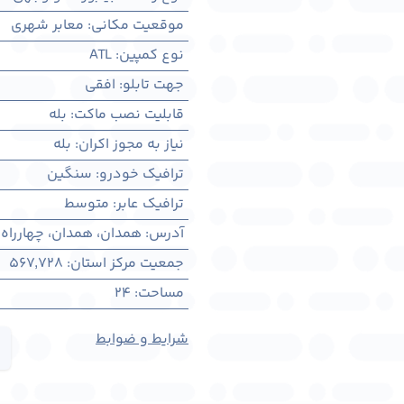
موقعیت مکانی
:
معابر شهری
نوع کمپین
:
ATL
جهت تابلو
:
افقی
قابلیت نصب ماکت
:
بله
نیاز به مجوز اکران
:
بله
ترافیک خودرو
:
سنگین
ترافیک عابر
:
متوسط
آدرس
:
همدان، همدان، چهارراه
جمعیت مرکز استان
:
567,728
مساحت
:
24
شرایط و ضوابط