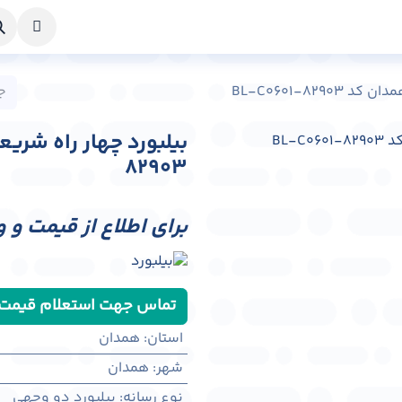
خواست طراحی
راهنما
درباره ما
تماس با ما
BL-C0601-829
82903
برای اطلاع از قیمت و 
تماس جهت استعلام قیمت
استان
:
همدان
شهر
:
همدان
نوع رسانه
:
بیلبورد دو وجهی