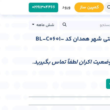
کمپین سا​​ز
ورود
0219​1304466
شش ماهه
بیلبورد چهار راه شریعتی شهر همدان کد BL-C0601-
وضعیت اکران لطفاً تماس بگیرید.