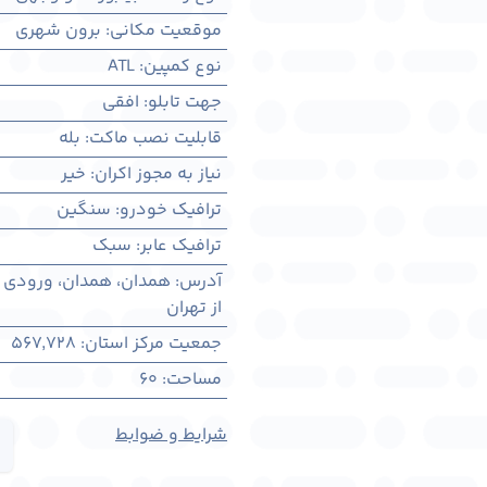
موقعیت مکانی
:
برون شهری
نوع کمپین
:
ATL
جهت تابلو
:
افقی
قابلیت نصب ماکت
:
بله
نیاز به مجوز اکران
:
خیر
ترافیک خودرو
:
سنگین
ترافیک عابر
:
سبک
آدرس
:
همدان، همدان، ورودی هم
از تهران
جمعیت مرکز استان
:
567,728
مساحت
:
60
شرایط و ضوابط