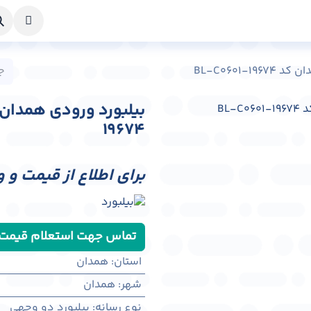
خواست طراحی
راهنما
درباره ما
تماس با ما
BL-C0601-
19674
برای اطلاع از قیمت و 
تماس جهت استعلام قیمت
استان
:
همدان
شهر
:
همدان
نوع رسانه
:
بیلبورد دو وجهی