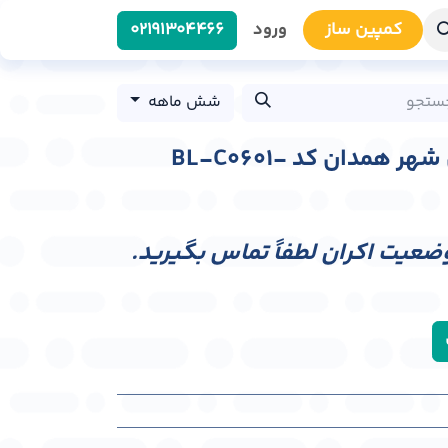
کمپین سا​​ز
ورود
0219​1304466
شش ماهه
بیلبورد ورودی همدان شهر همدان کد BL-C0601-
وضعیت اکران لطفاً تماس بگیرید.