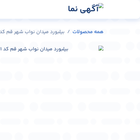
رش به محتوا
رسانه‌ها
وبلاگ
در
همه محصولات
بیلبورد میدان نواب شهر قم کد L-C0401-74161