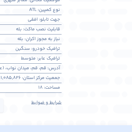
موقعیت مکانی
:
معابر شهری
نوع کمپین
:
ATL
جهت تابلو
:
افقی
قابلیت نصب ماکت
:
بله
نیاز به مجوز اکران
:
بله
ترافیک خودرو
:
سنگین
ترافیک عابر
:
متوسط
آدرس
:
قم، قم، میدان نواب، (
جمعیت مرکز استان
:
1,085,826
مساحت
:
18
شرایط و ضوابط