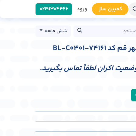
کمپین سا​​ز
ورود
0219​1304466
شش ماهه
BL-C0401-7416
وضعیت اکران لطفاً تماس بگیرید.