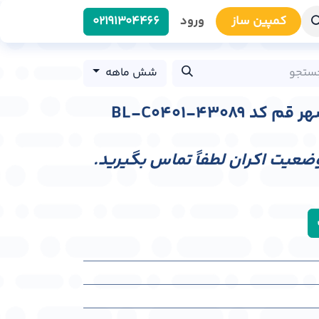
کمپین سا​​ز
ورود
0219​1304466
شش ماهه
BL-C0401-43089
وضعیت اکران لطفاً تماس بگیرید.