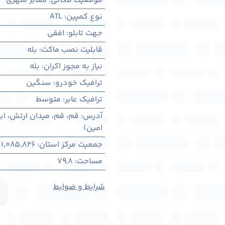
موقعیت مکانی
:
معابر شهری
نوع کمپین
:
ATL
جهت تابلو
:
افقی
قابلیت نصب ماکت
:
بله
نیاز به مجوز اکران
:
بله
ترافیک خودرو
:
سنگین
ترافیک عابر
:
متوسط
آدرس
:
قم، قم، میدان ارتش، ابت
امین)
جمعیت مرکز استان
:
1,085,826
مساحت
:
79.8
شرایط و ضوابط