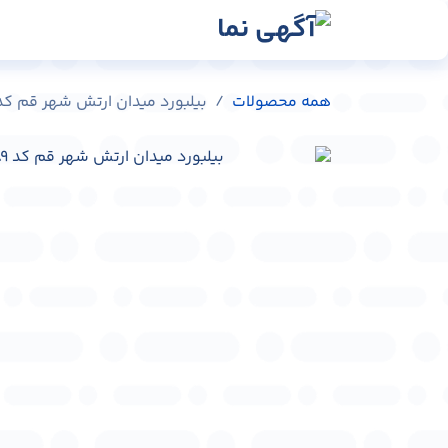
رش به محتوا
رسانه‌ها
وبلاگ
در
همه محصولات
بیلبورد میدان ارتش شهر قم کد L-C0401-43089