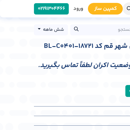
کمپین سا​​ز
ورود
0219​1304466
شش ماهه
د BL-C0401-18721
وضعیت اکران لطفاً تماس بگیرید.