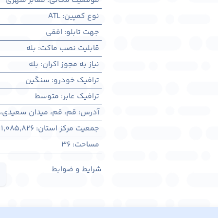
موقعیت مکانی
:
معابر شهری
نوع کمپین
:
ATL
جهت تابلو
:
افقی
قابلیت نصب ماکت
:
بله
نیاز به مجوز اکران
:
بله
ترافیک خودرو
:
سنگین
ترافیک عابر
:
متوسط
آدرس
:
قم، قم، میدان سعیدی،
جمعیت مرکز استان
:
1,085,826
مساحت
:
36
شرایط و ضوابط