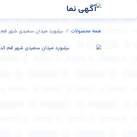
رش به محتوا
رسانه‌ها
وبلاگ
در
همه محصولات
بیلبورد میدان سعیدی شهر قم کد 0401-18721