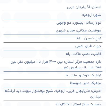
استان
:
آذربایجان غربی
شهر
:
اروميه
نوع رسانه
:
بیلبورد دو وجهی
موقعیت مکانی
:
معابر شهری
نوع کمپین
:
ATL
جهت تابلو
:
افقی
قابلیت نصب ماکت
:
بله
بازه جمعیت مرکز استان
:
بین ۳۰۰ هزار تا ۱ میلیون نفر
,
بین
۳۰۰ هزار تا ۱ میلیون نفر
ترافیک خودرو
:
متوسط
ترافیک عابر
:
متوسط
آدرس
:
آذربايجان غربی، اروميه، شیخ تپه،بلوار نبوت،دید ازفلکه
بهداری
جمعیت مرکز استان
:
696,337