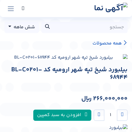
رش به محتوا
شش ماهه
همه محصولات
بیلبورد شیخ تپه شهر ارومیه کد BL-C0201-
68944
266,000,000
﷼
افزودن به سبد کمپین