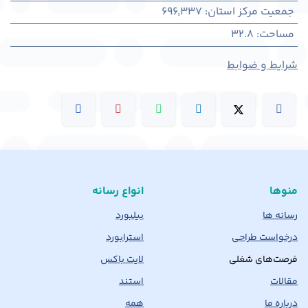
جمعیت مرکز استان
:
696,337
مساحت
:
32.8
شرایط و ضوابط
منوها
انواع رسانه
رسانه ها
بیلبورد
درخواست طراحی
استرابورد
فرصت‌های شغلی
لایت باکس
مقالات
استند
درباره ما
همه