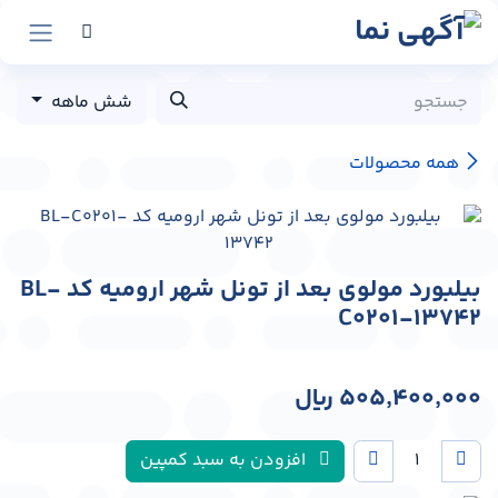
رش به محتوا
شش ماهه
همه محصولات
بیلبورد مولوی بعد از تونل شهر ارومیه کد BL-
C0201-13742
505,400,000
﷼
افزودن به سبد کمپین