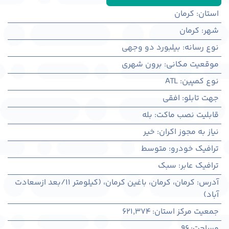
استان
:
کرمان
شهر
:
كرمان
نوع رسانه
:
بیلبورد دو وجهی
موقعیت مکانی
:
برون شهری
نوع کمپین
:
ATL
جهت تابلو
:
افقی
قابلیت نصب ماکت
:
بله
نیاز به مجوز اکران
:
خیر
ترافیک خودرو
:
متوسط
ترافیک عابر
:
سبک
آدرس
:
کرمان، كرمان، باغین کرمان، (کیلومتر 11/بعد ازسعادت
آباد)
جمعیت مرکز استان
:
621,374
مساحت
:
96