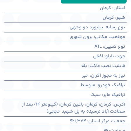
استان
:
کرمان
شهر
:
كرمان
نوع رسانه
:
بیلبورد دو وجهی
موقعیت مکانی
:
برون شهری
نوع کمپین
:
ATL
جهت تابلو
:
افقی
قابلیت نصب ماکت
:
بله
نیاز به مجوز اکران
:
خیر
ترافیک خودرو
:
متوسط
ترافیک عابر
:
سبک
آدرس
:
کرمان، كرمان، باغین کرمان، (کیلومتر 14/بعد از
سعادت آباد نرسیده به پل شهید حججی)
جمعیت مرکز استان
:
621,374
مساحت
:
96