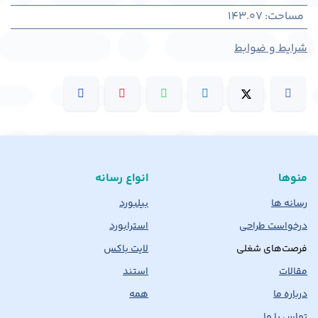
مساحت
:
143.07
شرایط و ضوابط
منوها
انواع رسانه
رسانه ها
بیلبورد
درخواست طراحی
استرابورد
فرصت‌های شغلی
لایت باکس
مقالات
استند
درباره ما
همه
تماس با ما