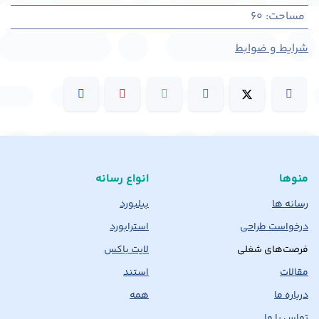
مساحت
:
60
شرایط و ضوابط
منوها
انواع رسانه
رسانه ها
بیلبورد
درخواست طراحی
استرابورد
فرصت‌های شغلی
لایت باکس
مقالات
استند
درباره ما
همه
تماس با ما