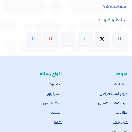
مساحت
:
75
شرایط و ضوابط
منوها
انواع رسانه
رسانه ها
بیلبورد
درخواست طراحی
استرابورد
فرصت‌های شغلی
لایت باکس
مقالات
استند
درباره ما
همه
تماس با ما