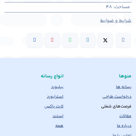
مساحت
:
48
شرایط و ضوابط
منوها
انواع رسانه
رسانه ها
بیلبورد
درخواست طراحی
استرابورد
فرصت‌های شغلی
لایت باکس
مقالات
استند
درباره ما
همه
تماس با ما