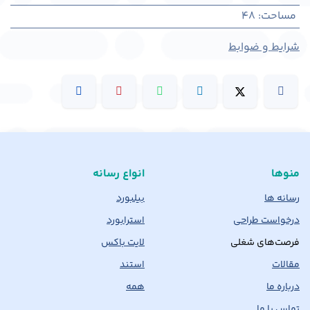
مساحت
:
48
شرایط و ضوابط
منوها
انواع رسانه
رسانه ها
بیلبورد
درخواست طراحی
استرابورد
فرصت‌های شغلی
لایت باکس
مقالات
استند
درباره ما
همه
تماس با ما