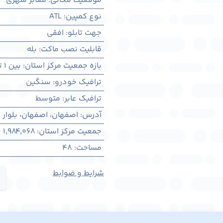
موقعیت مکانی
:
معابر شهری
نوع کمپین
:
ATL
جهت تابلو
:
افقی
قابلیت نصب ماکت
:
بله
بازه جمعیت مرکز استان
:
بین ۱ تا ۳ میلیون نفر
ترافیک خودرو
:
سنگین
ترافیک عابر
:
متوسط
آدرس
:
اصفهان، اصفهان، بلوار
جمعیت مرکز استان
:
1,984,068
مساحت
:
48
شرایط و ضوابط