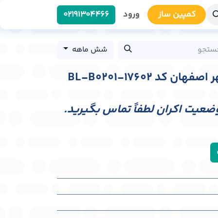
کمپین سا​​ز
ورود
0219​1304466
شش ماهه
 کد BL-B0201-17602
وضعیت اکران لطفاً تماس بگیرید.